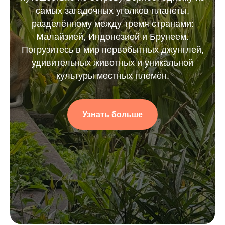
самых загадочных уголков планеты,
разделённому между тремя странами:
Малайзией, Индонезией и Брунеем.
Погрузитесь в мир первобытных джунглей,
удивительных животных и уникальной
культуры местных племён.
Узнать больше