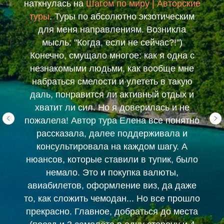
наткнулась на
Шагом по миру | Авторские
туры
. Туры по абсолютно экзотическим
для меня направлениям. Возникла
мысль: "Когда, если не сейчас?!")
Конечно, смущало многое: как я одна с
незнакомыми людьми, как вообще мне
набраться смелости и улететь в такую
даль, понравится ли активный отдых и
хватит ли сил. Но я доверилась и не
пожалела! Автор тура Елена все понятно
рассказала, далее поддерживала и
консультировала на каждом шагу. А
нюансов, которые ставили в тупик, было
немало. Это и покупка валюты,
авиабилетов, оформление виз, да даже
то, как сложить чемодан... Но все прошло
прекрасно. Главное, добраться до места