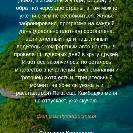
(поезд и 3 самолёта в одну сторону и 4
обратно) через две страны, а там можно
уже ни о чем не беспокоиться. Жилье
забронировано, программа на каждый
день (довольно плотная) составлена,
великолепный гид и наш личный
водитель с комфортным авто наняты. Я
провела 11 чудесных дней в кругу друзей.
И вот все закончилось, но осталось
множество впечатлений, воспоминаний и
фоточек) Хотя есть и отрицательный
момент: не хочется уезжать и
расставаться) Пока ещё Камбоджа меня
не отпускает, уже скучаю.
фото из путешествия